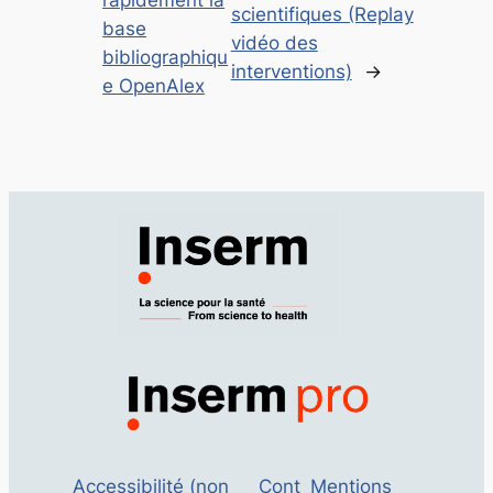
rapidement la
scientifiques (Replay
base
vidéo des
bibliographiqu
interventions)
→
e OpenAlex
Accessibilité (non
Cont
Mentions